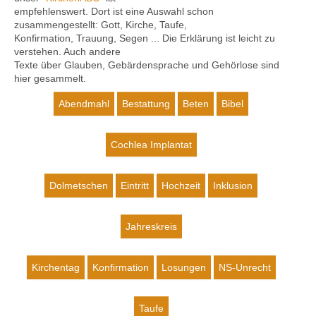
empfehlenswert. Dort ist eine Auswahl schon
zusammengestellt: Gott, Kirche, Taufe,
Konfirmation, Trauung, Segen ... Die Erklärung ist leicht zu
verstehen. Auch andere
Kontakt
Texte über Glauben, Gebärdensprache und Gehörlose sind
hier gesammelt.
Abendmahl
Bestattung
Beten
Bibel
Cochlea Implantat
Dolmetschen
Eintritt
Hochzeit
Inklusion
Jahreskreis
Kirchentag
Konfirmation
Losungen
NS-Unrecht
Taufe