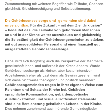
Zusammen­hang mit weiteren Begriffen wie Teilhabe, Chancen­
gleichheit, Gleich­­berechtigung und Selbst­­bestimmung.
Die Gehörlosen­seelsorge und -gemeinden sind dabei
unverzichtbar
. Für die Zukunft – mit dem Ziel „Inklusion“
– bedeutet das, die Teilhabe von gehörlosen Menschen
an und in der Kirche weiter auszubauen und gleichzeitig
die Selbständig­keit der Gehörlosen­gemeinden zu stärken:
mit gut ausgebil­detem
Personal
und einer finanziell gut
ausge­statteten Gehörlosen­seelsorge.
Dabei wird sich langfristig auch die Perspektive der Mehrheits­
gesellschaft inner- und außerhalb der Kirche ändern. Wurde
Gehörlosen­seelsorge als kleiner, aber kosten­­intensiver
Arbeits­­bereich eher als
Last
denn als Gewinn gesehen, wird
sich diese Sicht­weise theologisch und politisch verändern:
Gehörlosen­gemeinden tragen in ihrer eigenen Weise zum
Reichtum und Schatz der Kirche bei. Gebärden­
sprachliche Kommuni­­kation, gebärde­n­poetische
Ausdrucks­­formen und visuelle Gottes­­dienst­­elemente
sind eine Bereicherung geistlichen Lebens in der Kirche.
Dies nehmen zunehmend auch hörende Gemeinde­glieder