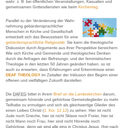
wahr: z. B. bei öffent­lichen Veran­­staltungen, Kasualien und
gemeinsamen Gottes­diensten wie beim
Kirchentag
.
Parallel zu der Veränderung der Wahr­
nehmung gebärden­sprachlicher
Menschen in Kirche und Gesellschaft
entwickelt sich das Bewusst­sein für eine
gebärdensprachliche Religiosität
. Sie kann die theolo­gische
Diskussion durch Argumente aus ihrer Perspektive bereichern.
Wie sich Kirche und Gemeinde und theologisches Denken
durch die Anfragen der Befreiungs- und der feministischen
Theologie in den letzten 50 Jahren geändert haben, so ist
auch zu erwarten, dass Erfahrungen und Erkennt­nisse einer
DEAF THEOLOGY
im Zeitalter der Inklusion den Beginn einer
offenen und vielfältigen Zukunft darstellen.
Die
DAFEG
bittet in ihrem
Brief an die Landes­kirchen
darum,
gemeinsam hörende und gehörlose Gemeinde­glieder zu mehr
Teilhabe zu ermutigen und sich als gleichwertige Glieder des
einen Leibes Christi (
1. Kor. 12,12
) zu sehen: Hier ist nicht
Jude noch Grieche, hier ist nicht Sklave noch Freier, hier ist
nicht Mann noch Frau, hier sind nicht Hörende noch
Gehörlose, denn wir sind alle eins in Christus Jesus. (frei nach