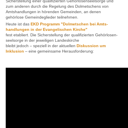
Sicherstellung einer qualifizierten Gehörlosenseelsorge und
zum anderen durch die Regelung des Dolmetschens von
Amtshandlungen in hörenden Gemeinden, an denen
gehörlose Gemeindeglieder teilnehmen.
Kontakt
Heute ist das
EKD Programm "Dolmetschen bei Amts­
handlungen in der Evange­lischen Kirche"
fest etabliert. Die Sicher­stellung der qualifi­zierten Gehörlosen­
seelsorge in der jeweiligen Landes­kirche
bleibt jedoch – speziell in der aktuellen
Diskussion um
Inklusion
– eine gemeinsame Heraus­forderung: