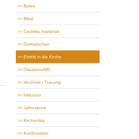
Beten
Bibel
Cochlea Implantat
Dolmetschen
Eintritt in die Kirche
GlaubensABC
Hochzeit / Trauung
Inklusion
Jahreskreis
Kirchentag
Konfirmation