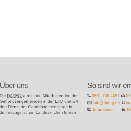
Über uns
So sind wir er
Die
DAFEG
vereint die Mitarbeitenden der
0561 739 4051
05
Gehör­losen­gemeinden in der
EKD
und will
info@dafeg.de
so
den Dienst der Gehör­losen­seel­sorge in
Impressum
D
den evange­lischen Landes­kirchen fördern.