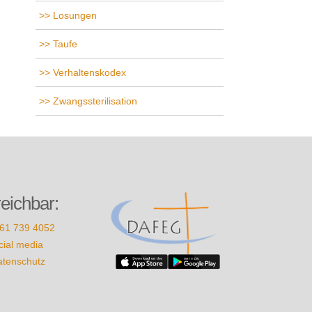
Losungen
Taufe
Verhaltenskodex
Zwangssterilisation
reichbar:
61 739 4052
cial media
atenschutz