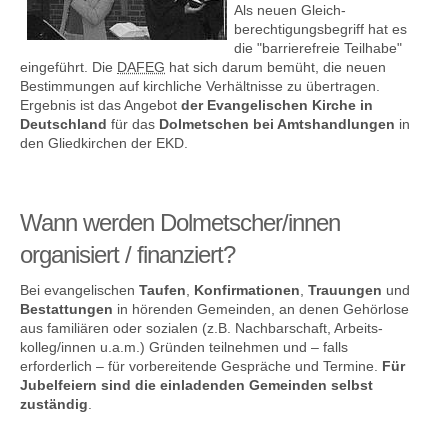
Als neuen Gleich­
berechtigungs­begriff hat es
die "barriere­freie Teilhabe"
eingeführt. Die
DAFEG
hat sich darum bemüht, die neuen
Kontakt
Bestimmungen auf kirchliche Verhältnisse zu übertragen.
Ergebnis ist das Angebot
der Evangelischen Kirche in
Deutschland
für das
Dolmetschen bei Amtshandlungen
in
den Gliedkirchen der EKD.
Wann werden Dolmetscher/innen
organisiert / finanziert?
Bei evangelischen
Taufen
,
Konfir­mationen
,
Trauungen
und
Bestattungen
in hörenden Gemeinden, an denen Gehörlose
aus familiären oder sozialen (z.B. Nachbar­schaft, Arbeits­
kolleg/innen u.a.m.) Gründen teilnehmen und – falls
erforderlich – für vorbereitende Gespräche und Termine.
Für
Jubelfeiern sind die einladenden Gemeinden selbst
zuständig
.