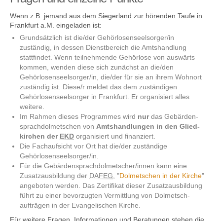
Wenn z.B. jemand aus dem Siegerland zur hörenden Taufe in
Frankfurt a.M. eingeladen ist:
Grundsätzlich ist die/der Gehörlosenseelsorger/in
zuständig, in dessen Dienstbereich die Amtshandlung
stattfindet. Wenn teilnehmende Gehörlose von auswärts
kommen, wenden diese sich zunächst an die/den
Gehörlosenseelsorger/in, die/der für sie an ihrem Wohnort
zuständig ist. Diese/r meldet das dem zuständigen
Gehörlosenseelsorger in Frankfurt. Er organisiert alles
weitere.
Im Rahmen dieses Programmes wird
nur
das Gebärden­
sprach­dolmetschen von
Amts­handlungen in den Glied­
kirchen der
EKD
organisiert und finanziert.
Die Fachaufsicht vor Ort hat die/der zuständige
Gehörlosen­seelsorger/in.
Für die Gebärden­sprach­dolmetscher/innen kann eine
Zusatz­ausbildung der
DAFEG
, "
Dolmetschen in der Kirche
"
angeboten werden. Das Zertifikat dieser Zusatz­ausbildung
führt zu einer bevor­zugten Vermittlung von Dolmetsch­
aufträgen in der Evangelischen Kirche.
Für weitere Fragen, Informationen und Beratungen stehen die