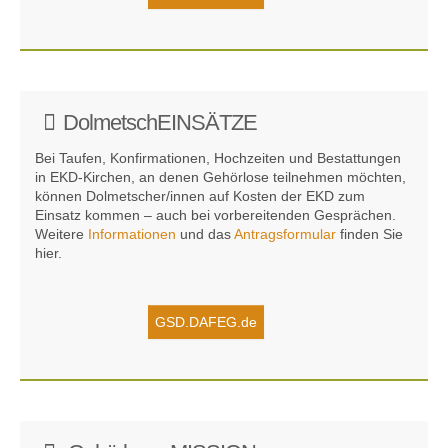
DolmetschEINSÄTZE
Bei Taufen, Konfir­mationen, Hoch­zeiten und Bestat­tungen
in EKD-Kirchen, an denen Gehör­lose teil­nehmen möchten,
können Dolmet­scher/innen auf Kosten der EKD zum
Einsatz kommen – auch bei vorberei­tenden Gesprächen.
Weitere
Informationen
und das
Antragsformular
finden Sie
hier.
GSD.DAFEG.de