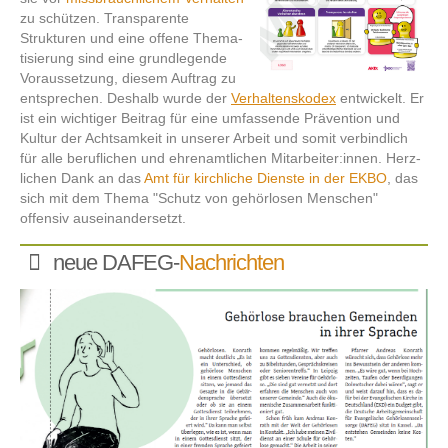
zu schützen. Trans­pa­rente
Strukturen und eine offene Thema­­
tisierung sind eine grund­­legende
Voraus­­setzung, diesem Auf­trag zu
entsprechen. Deshalb wurde der
Verhaltens­­kodex
entwickelt. Er
ist ein wich­tiger Beitrag für eine umfassende Prävention und
Kultur der Acht­­sam­keit in unserer Arbeit und somit verbind­­lich
für alle beruf­­lichen und ehren­­amt­lichen Mit­arbei­ter:innen. Herz­
lichen Dank an das
Amt für kirch­liche Dienste in der EKBO
, das
sich mit dem Thema "Schutz von gehör­losen Menschen"
offensiv aus­einander­setzt.
neue DAFEG-
Nachrichten