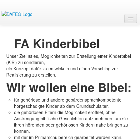
Startseite
FA Kinderbibel
Mitarbeit
Leitungskreis / Vorstand
Unser Ziel ist es, Möglichkeiten zur Erstellung einer Kinderbibel
Fachkonferenz
(KiBi) zu sondieren,
Fachausschüsse
ein Konzept dafür zu entwickeln und einen Vorschlag zur
FA Aus- und Fortbildung
Realisierung zu erstellen.
FA Bibelübersetzung
Wir wollen eine Bibel:
FA CHAT-Seelsorge
FA Dolmetscherweiterbildung
FA Gebärdenchor und -poesie
für gehörlose und andere gebärdensprachkompetente
FA Jugend / junge Erwachsene
hörgeschädigte Kinder ab dem Grundschulalter.
FA Kinderbibel
die gehörlosen Eltern die Möglichkeit eröffnet, ohne
FA Seniorenarbeit
Anstrengung biblische Geschichten aufzunehmen, um sie
Ordnung / Satzung
ihren hörenden oder gehörlosen Kindern nahe bringen zu
Termine
können.
Material
mit der im Primarschulbereich gearbeitet werden kann.