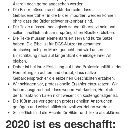
Zwangssterilisation
Älteren noch gerne angesehen werden.
Die Bilder müssen so strukturiert sein, dass
Kontakt
Gebärdenerzähler in die Bilder importiert werden können –
Geschäftsstelle
ohne dass die Bilder schwer erkennbar sind.
Gemeinden
Die Texte müssen theologisch sauber übersetzt sein und
Nachrichten
sollen inhaltlich nah am ursprünglichen Bibeltext bleiben.
Spenden
Die Texte müssen elementarisiert sein und kurze Sätze
Chat-Seelsorge
haben. Die Bibel ist für DGS-Nutzer im gesamten
deutschsprachigen Markt gedacht und wird unserer
Einschätzung nach auf lange Sicht die einzige ihrer Art
bleiben.
Daher ist bei ihrer Erstellung auf hohe Professionalität in der
Herstellung zu achten und darauf, dass native
Gebärdensprachler die einzelnen Geschichten erzählen.
Wir schlagen vor, professionelle Erzähler einzusetzen. Wir
haben ausgerechnet, dass wegen Fahrkosten, Hotel etc.
der Einsatz von Laien nicht wesentlich kostengünstiger ist.
Die KiBi muss verlegerisch professionellen Ansprüchen
genügen und wirtschaftlich sinnvoll vertrieben werden.
Schließlich sind die Rechte für Bilder und Texte abzuklären.
2020 ist es geschafft: