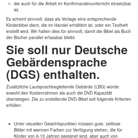
die auch für die Arbeit im Konfirmandenunterricht einsetzbar
Andachten
ist.
biblische Texte
Lieder / Gebete
Es scheint sinnvoll, dass als Vorlage eine entsprechende
downloads / links
Kinderbibel dient, die im Handel erhältlich ist, oder ein Textheft
erstellt wird. Wir halten dies für sinnvoll, damit die Bibel als Buch
Themen
der Bücher parallel erfassbar bleibt.
Abendmahl
Sie soll nur Deutsche
Bestattung
Beten
Gebärdensprache
Bibel
Cochlea Implantat
(DGS) enthalten.
Dolmetschen
Eintritt in die Kirche
GlaubensABC
Zusätzliche Lautsprachbegleitende Gebärde (LBG) würde
Hochzeit / Trauung
sowohl den Kostenrahmen als auch die DVD Kapazität
Inklusion
übersteigen. Die zu erstellende DVD-Bibel soll folgende Kriterien
Jahreskreis
erfüllen:
Kirchentag
Konfirmation
Losungen
Unter visuellen Gesichtspunkten müssen gute, zeitlose
Taufe
Bilder mit warmen Farben zur Verfügung stehen, die für
Verhaltenskodex
Kinder von 6-10 Jahren geeignet sind, aber auch von