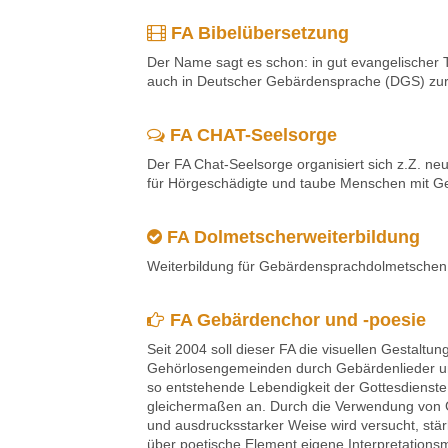
FA Bibelübersetzung
Der Name sagt es schon: in gut evangelischer Tr
auch in Deutscher Gebärdensprache (DGS) zur
FA CHAT-Seelsorge
Der FA Chat-Seelsorge organisiert sich z.Z. neu
für Hör­geschä­digte und taube Menschen mit 
FA Dolmetscherweiterbildung
Weiterbildung für Gebärdensprachdolmetschen i
FA Gebärdenchor und -poesie
Seit 2004 soll dieser FA die visuellen Gestaltu
Gehörlosengemeinden durch Gebärdenlieder un
so entstehende Lebendigkeit der Gottesdienste 
gleichermaßen an. Durch die Verwendung von 
und ausdrucksstarker Weise wird versucht, st
über poetische Element eigene Interpretations