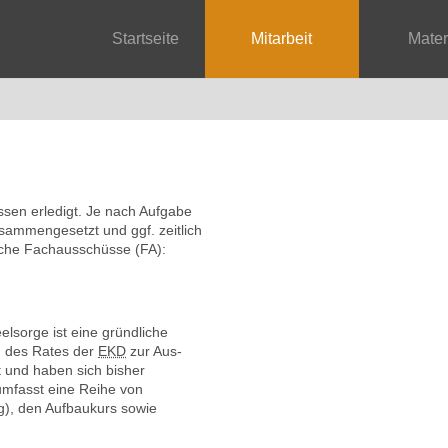
Startseite
Mitarbeit
Mate
ssen erledigt. Je nach Aufgabe
usammengesetzt und ggf. zeitlich
liche Fachausschüsse (FA):
lsorge ist eine gründliche
n des Rates der
EKD
zur Aus-
t und haben sich bisher
mfasst eine Reihe von
), den Aufbaukurs sowie