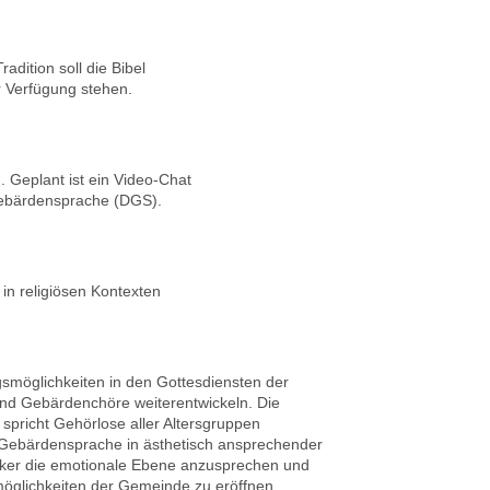
adition soll die Bibel
 Verfügung stehen.
. Geplant ist ein Video-Chat
Gebärden­sprache (DGS).
n religiösen Kontexten
ngsmöglichkeiten in den Gottesdiensten der
d Gebärdenchöre weiterentwickeln. Die
spricht Gehörlose aller Altersgruppen
Gebärdensprache in ästhetisch ansprechender
ärker die emotionale Ebene anzusprechen und
möglichkeiten der Gemeinde zu eröffnen.