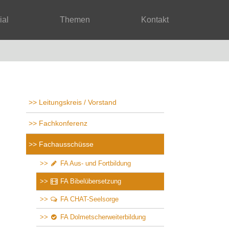
rial
Themen
Kontakt
Leitungskreis / Vorstand
Fachkonferenz
Fachausschüsse
FA Aus- und Fortbildung
FA Bibelübersetzung
FA CHAT-Seelsorge
FA Dolmetscherweiterbildung