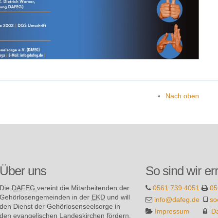
Nach oben
Über uns
So sind wir er
Die
DAFEG
vereint die Mitarbeitenden der
0561 739 4051
05
Gehör­losen­gemeinden in der
EKD
und will
info@dafeg.de
so
den Dienst der Gehör­losen­seel­sorge in
Impressum
D
den evange­lischen Landes­kirchen fördern.