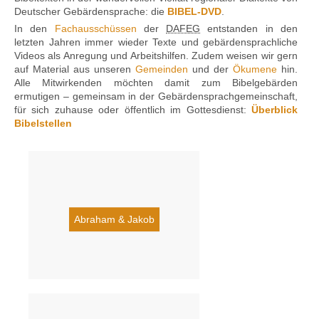
Deutscher Gebärdensprache: die
BIBEL-DVD
.
In den
Fachausschüssen
der
DAFEG
entstanden in den
letzten Jahren immer wieder Texte und gebärden­sprach­liche
Kontakt
Videos als Anregung und Arbeitshilfen. Zudem weisen wir gern
auf Material aus unseren
Gemeinden
und der
Ökumene
hin.
Alle Mitwirkenden möchten damit zum Bibelgebärden
ermutigen – gemeinsam in der Gebärdensprachgemeinschaft,
für sich zuhause oder öffentlich im Gottesdienst:
Überblick
Bibelstellen
Abraham & Jakob