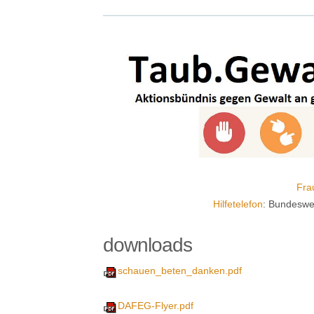
Fra
Hilfetelefon
: Bundeswe
downloads
schauen_beten_danken.pdf
DAFEG-Flyer.pdf