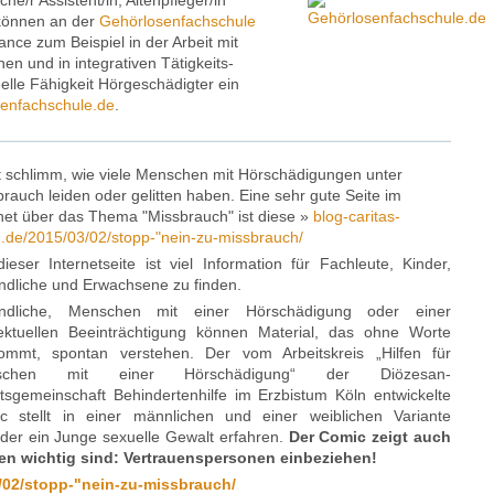
he/r Assistent/in, Altenpfleger/in
 können an der
Gehörlosenfachschule
nce zum Beispiel in der Arbeit mit
n und in integrativen Tätigkeits-
uelle Fähigkeit Hörgeschädigter ein
enfachschule.de
.
st schlimm, wie viele Menschen mit Hörschädigungen unter
rauch leiden oder gelitten haben. Eine sehr gute Seite im
rnet über das Thema "Missbrauch" ist diese »
blog-caritas-
n.de/2015/03/02/stopp-"nein-zu-missbrauch/
ieser Internetseite ist viel Information für Fachleute, Kinder,
ndliche und Erwachsene zu finden.
ndliche, Menschen mit einer Hörschädigung oder einer
llektuellen Beeinträchtigung können Material, das ohne Worte
ommt, spontan verstehen. Der vom Arbeitskreis „Hilfen für
schen mit einer Hörschädigung“ der Diözesan-
itsgemeinschaft Behindertenhilfe im Erzbistum Köln entwickelte
c stellt in einer männlichen und einer weiblichen Variante
oder ein Junge sexuelle Gewalt erfahren.
Der Comic zeigt auch
en wichtig sind: Vertrauenspersonen einbeziehen!
3/02/stopp-"nein-zu-missbrauch/