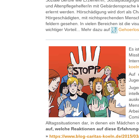
Soziale Berufe wie Erzieher/in, Sozialpädagogisc
und Altenpflegehelfer/in mit Gebärdensprache
erlernt werden. Hörschädigung wird dort als Cha
Hörgeschädigten, mit nichtsprechenden Mensche
feldern gesehen. In vielen Bereichen ist die vis
wichtiger Vorteil... Mehr dazu auf
Gehoerlos
Es i
Missb
Inte
koel
Auf d
Juge
Juge
inte
ausk
Men
Arbe
Comi
Alltagssituationen dar, in denen ein Mädchen 
auf, welche Reaktionen auf diese Erfahrung
»
https://www.blog-caritas-koeln.de/2015/0