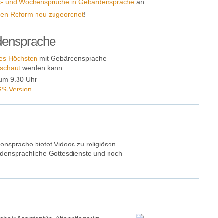
- und Wochensprüche in Gebärdensprache
an.
zten Reform neu zugeordnet
!
densprache
es Höchsten
mit Gebärdensprache
eschaut
werden kann.
 um 9.30 Uhr
S-Version
.
ensprache bietet Videos zu religiösen
rdensprachliche Gottesdienste und noch