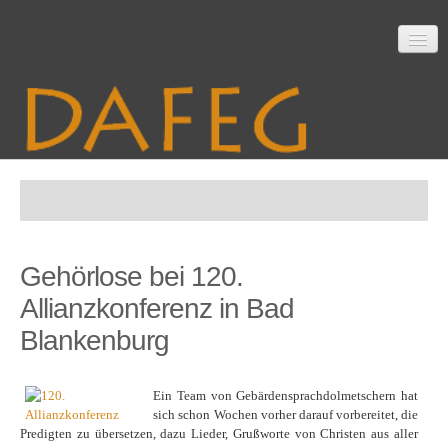
Startseite
Gehörlose bei 120.
Mitarbeit
Allianzkonferenz in Bad
Blankenburg
Material
Ein Team von Gebärden­sprach­dolmet­schern hat
sich schon Wochen vorher darauf vorbereitet, die
Predigten zu über­setzen, dazu Lieder, Gruß­worte von Christen aus aller
Themen