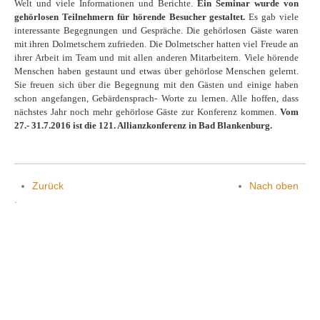
Welt und viele Infor­mationen und Berichte.
Ein Seminar wurde von
gehörlosen Teilnehmern für hörende Besucher gestaltet.
Es gab viele
interes­sante Begeg­nungen und Gespräche. Die gehör­losen Gäste waren
mit ihren Dolmet­schern zufrieden. Die Dolmet­scher hatten viel Freude an
Kontakt
ihrer Arbeit im Team und mit allen anderen Mit­arbei­tern. Viele hörende
Menschen haben gestaunt und etwas über gehör­lose Menschen gelernt.
Sie freuen sich über die Begegnung mit den Gästen und einige haben
schon angefangen, Gebärden­sprach- Worte zu lernen. Alle hoffen, dass
nächstes Jahr noch mehr gehör­lose Gäste zur Kon­ferenz kommen.
Vom
27.- 31.7.2016 ist die 121. Allianzkonferenz in Bad Blankenburg.
Zurück
Nach oben
.