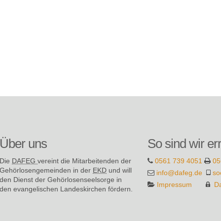
Über uns
So sind wir er
Die
DAFEG
vereint die Mitarbeitenden der
0561 739 4051
05
Gehör­losen­gemeinden in der
EKD
und will
info@dafeg.de
so
den Dienst der Gehör­losen­seel­sorge in
Impressum
D
den evange­lischen Landes­kirchen fördern.