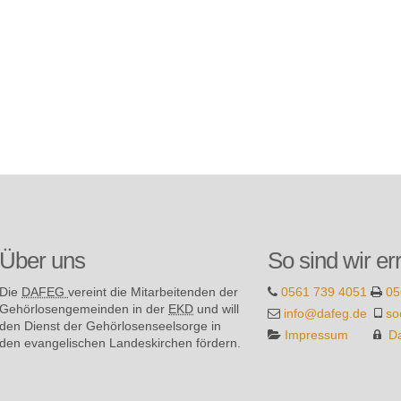
Über uns
So sind wir er
Die
DAFEG
vereint die Mitarbeitenden der
0561 739 4051
05
Gehör­losen­gemeinden in der
EKD
und will
info@dafeg.de
so
den Dienst der Gehör­losen­seel­sorge in
Impressum
D
den evange­lischen Landes­kirchen fördern.