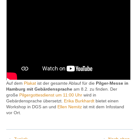
Kontakt
Auf dem
Plakat
ist der gesamte Ablauf für die
Pilger-Messe in
Hamburg mit Gebärdensprache
am 8.2. zu finden. Der
große
Pilgergottesdienst um 11:00 Uhr
wird in
Gebärdensprache übersetzt.
Erika Burkhardt
bietet einen
Work­shop in DGS an und
Ellen Nemitz
ist mit dem Infostand
vor Ort.
Zurück
Nach oben