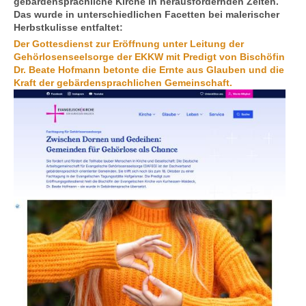
gebärdensprachliche Kirche in heraus­for­dern­den Zeiten.
Das wurde in unter­schied­lichen Facetten bei malerischer
Herbstkulisse entfaltet:
Der Gottesdienst zur Eröffnung unter Leitung der
Kontakt
Gehörlosenseelsorge der EKKW mit Predigt von Bischöfin
Dr. Beate Hofmann betonte die Ernte aus Glauben und die
Kraft der gebärdensprachlichen Gemeinschaft.