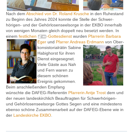
Nach dem
Abschied von Dr. Roland Krusche
in den Ruhe­­stand
zu Beginn des Jahres 2024 konnte die Stelle der Schwer­
Kontakt
hörigen- und der Gehör­losen­seel­sorge in der EKBO innerhalb
von wenigen Monaten gleich doppelt neu besetzt werden. In
einem
fest­lichen
-Gottes­dienst
wurden
Pfarrerin Barbara
Eger
und
Pfarrer Andreas Erd­mann
von Ober­
kon­sistorial­rätin Sabine
Habig­horst für ihren
Dienst ein­geseg­net.
Viele Gäste aus Nah
und Fern waren zu
diesem schönen
Ereignis gekommen.
Beim an­schließen­den Empfang
wünschte die DAFEG-Refe­rentin
Pfarrerin Antje Trost
dem und
der neuen landes­kirch­lich Beauf­­tragten für Schwer­­hörigen­-
und Gehör­losen­­seel­sorge Gottes Segen und eine mindestens
ebenso schöne Zusammen­arbeit auf der DAFEG-Ebene wie in
der
Landeskirche EKBO
.