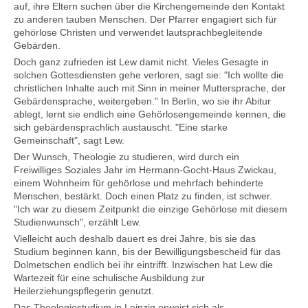
auf, ihre Eltern suchen über die Kirchengemeinde den Kontakt
zu anderen tauben Menschen. Der Pfarrer engagiert sich für
gehörlose Christen und verwendet lautsprachbegleitende
Gebärden.
Doch ganz zufrieden ist Lew damit nicht. Vieles Gesagte in
solchen Gottesdiensten gehe verloren, sagt sie: "Ich wollte die
christlichen Inhalte auch mit Sinn in meiner Muttersprache, der
Gebärdensprache, weitergeben." In Berlin, wo sie ihr Abitur
ablegt, lernt sie endlich eine Gehörlosengemeinde kennen, die
sich gebärdensprachlich austauscht. "Eine starke
Gemeinschaft", sagt Lew.
Der Wunsch, Theologie zu studieren, wird durch ein
Freiwilliges Soziales Jahr im Hermann-Gocht-Haus Zwickau,
einem Wohnheim für gehörlose und mehrfach behinderte
Menschen, bestärkt. Doch einen Platz zu finden, ist schwer.
"Ich war zu diesem Zeitpunkt die einzige Gehörlose mit diesem
Studienwunsch", erzählt Lew.
Vielleicht auch deshalb dauert es drei Jahre, bis sie das
Studium beginnen kann, bis der Bewilligungsbescheid für das
Dolmetschen endlich bei ihr eintrifft. Inzwischen hat Lew die
Wartezeit für eine schulische Ausbildung zur
Heilerziehungspflegerin genutzt.
Das Theologiestudium in Leipzig erweist sich als