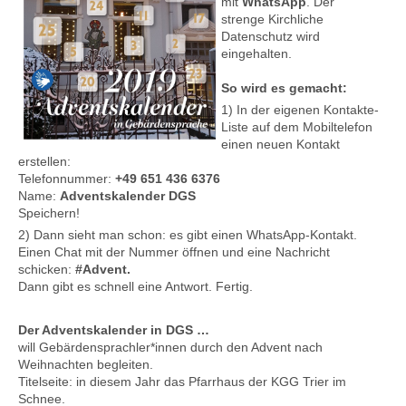
mit
WhatsApp
. Der
strenge Kirchliche
Datenschutz wird
eingehalten.
Kontakt
So wird es gemacht:
1) In der eigenen Kontakte-
Liste auf dem Mobiltelefon
einen neuen Kontakt
erstellen:
Telefonnummer:
+49 651 436 6376
Name:
Adventskalender DGS
Speichern!
2) Dann sieht man schon: es gibt einen WhatsApp-Kontakt.
Einen Chat mit der Nummer öffnen und eine Nachricht
schicken:
#Advent.
Dann gibt es schnell eine Antwort. Fertig.
Der Adventskalender in DGS …
will Gebärdensprachler*innen durch den Advent nach
Weihnachten begleiten.
Titelseite: in diesem Jahr das Pfarrhaus der KGG Trier im
Schnee.