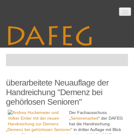
Startseite
überarbeitete Neuauflage der
Mitarbeit
Handreichung "Demenz bei
gehörlosen Senioren"
Material
Der Fachausschuss
„
Seniorenarbeit
“ der DAFEG
hat die Handreichung
„
Demenz bei gehörlosen Senioren
“ in dritter Auflage mit Blick
Themen