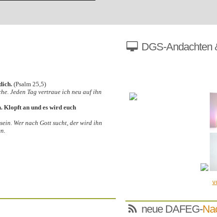
DGS-Andachten &
neue DAFEG-
Nac