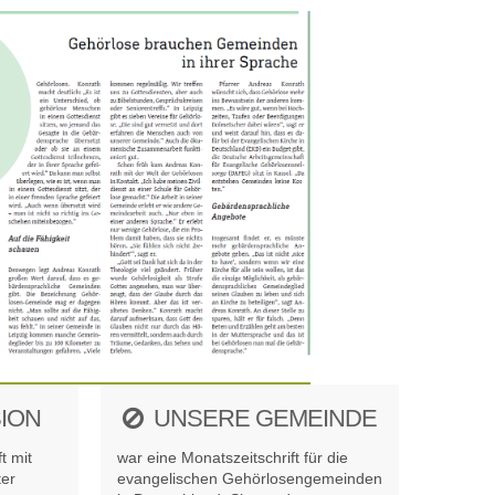
SION
UNSERE GEMEINDE
t mit
war eine Monats­zeit­schrift für die
ter
evange­lischen Gehör­losen­gemeinden