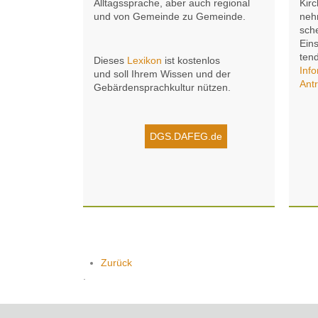
Alltagssprache, aber auch regional
Kirc
und von Gemeinde zu Gemeinde.
neh
sch
Ein
ten
Dieses
Lexikon
ist kostenlos
Inf
und soll Ihrem Wissen und der
Ant
Gebärden­sprach­kultur nützen.
DGS.DAFEG.de
Zurück
.