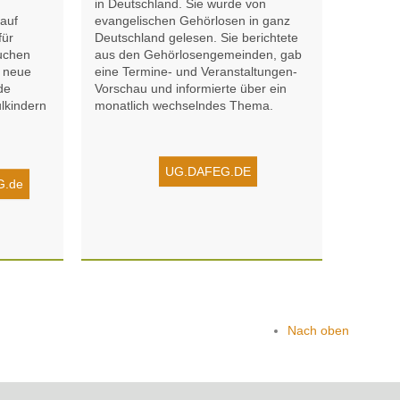
n
in Deutsch­land. Sie wurde von
 auf
evange­lischen Gehör­losen in ganz
für
Deutsch­land gelesen. Sie berichtete
suchen
aus den Gehör­losen­gemeinden, gab
n neue
eine Termine- und Veran­staltungen-
de
Vorschau und informierte über ein
­­kindern
monatlich wechselndes Thema.
UG.DAFEG.DE
G.de
Nach oben