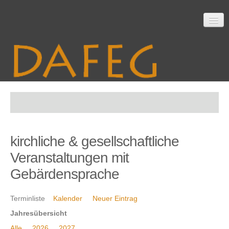
Startseite
kirchliche & gesellschaftliche
Mitarbeit
Veranstaltungen mit
Gebärdensprache
Material
Terminliste
Kalender
Neuer Eintrag
Jahresübersicht
Themen
Alle
2026
2027