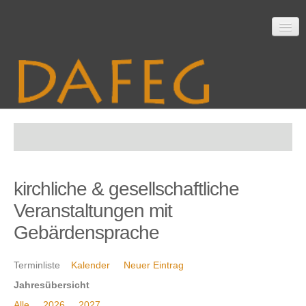
Startseite
kirchliche & gesellschaftliche
Mitarbeit
Veranstaltungen mit
Gebärdensprache
Material
Terminliste
Kalender
Neuer Eintrag
Jahresübersicht
Themen
Alle
2026
2027