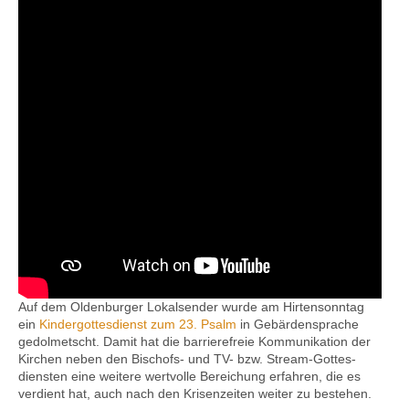
Kontakt
Auf dem Olden­burger Lokal­sender wurde am Hirten­sonntag
ein
Kinder­gottes­dienst zum 23. Psalm
in Gebärden­sprache
gedolmetscht. Damit hat die barriere­freie Kommunikation der
Kirchen neben den Bischofs- und TV- bzw. Stream-Gottes­
diensten eine weitere wertvolle Bereichung erfahren, die es
verdient hat, auch nach den Krisen­zeiten weiter zu bestehen.