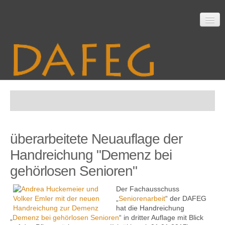
Startseite
überarbeitete Neuauflage der
Mitarbeit
Handreichung "Demenz bei
gehörlosen Senioren"
Material
Der Fachausschuss
„
Seniorenarbeit
“ der DAFEG
hat die Handreichung
„
Demenz bei gehörlosen Senioren
“ in dritter Auflage mit Blick
Themen